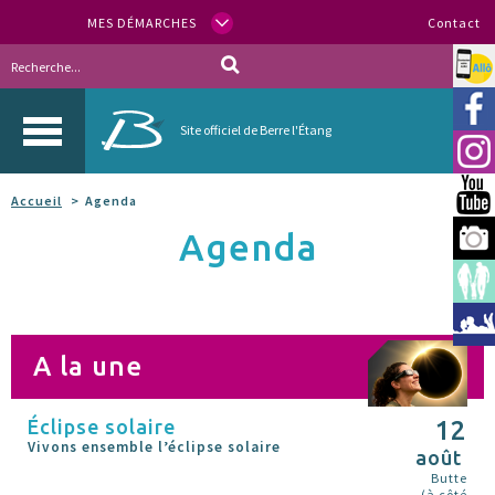
MES DÉMARCHES
Contact
Allo
Vill
Site officiel de Berre l'Étang
Inst
You
Accueil
Agenda
Agenda
Berr
Espa
Méd
A la une
Éclipse solaire
12
Vivons ensemble l’éclipse solaire
août
Butte
(à côté