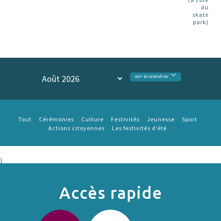
du
skate
park)
voir le calendrier
Tout
Cérémonies
Culture
Festivités
Jeunesse
Sport
Actions citoyennes
Les festivités d’été
}
Accès rapide