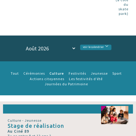
du
skate
park)
voir le calendrier
Culture
Tout
Cérémonies
Festivités
Jeunesse
Sport
Actions citoyennes
Les festivités d’été
Journées du Patrimoine
Culture - Jeunesse
Stage de réalisation
Au Ciné 89
Tu as entre 8 et 12 ans ?