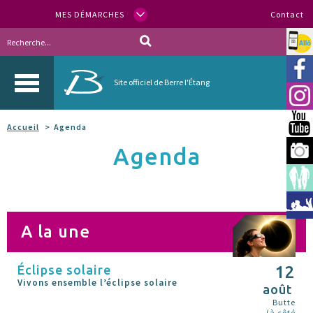
MES DÉMARCHES
Contact
Allo
Vill
Site officiel de Berre l'Étang
Inst
You
Accueil
Agenda
Agenda
Berr
Espa
Méd
A la une
Éclipse solaire
12
Vivons ensemble l’éclipse solaire
août
Butte
(à côté