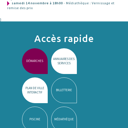
samedi 14 novembre à 18h00
- Médiathèque : Vernissage et
remise des prix
}
Accès rapide
ANNUAIRES DES
DÉMARCHES
SERVICES
PLAN DE VILLE
BILLETTERIE
INTERACTIF
PISCINE
MÉDIATHÈQUE