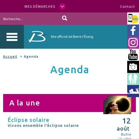
MES DÉMARCHES
Contact
Allo
Vill
Site officiel de Berre l'Étang
Inst
You
Accueil
Agenda
Agenda
Berr
Espa
Méd
A la une
Éclipse solaire
12
Vivons ensemble l’éclipse solaire
août
Butte
(à côté