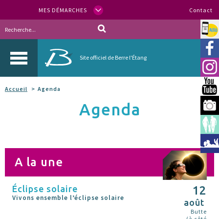
MES DÉMARCHES
Contact
Allo
Vill
Site officiel de Berre l'Étang
Inst
You
Accueil
Agenda
Agenda
Berr
Espa
Méd
A la une
Éclipse solaire
12
Vivons ensemble l’éclipse solaire
août
Butte
(à côté