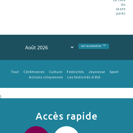
du
skate
park)
voir le calendrier
Tout
Cérémonies
Culture
Festivités
Jeunesse
Sport
Actions citoyennes
Les festivités d’été
}
Accès rapide