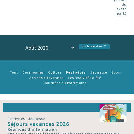
du
skate
park)
voir le calendrier
Festivités
Tout
Cérémonies
Culture
Jeunesse
Sport
Actions citoyennes
Les festivités d’été
Journées du Patrimoine
Festivités - Jeunesse
Séjours vacances 2026
Réunions d’information
Afin de faciliter les échanges, les réunions sont organisées sur