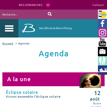
MES DÉMARCHES
Contact
Allo
Vill
Site officiel de Berre l'Étang
Inst
You
Accueil
Agenda
Agenda
Berr
Espa
Méd
A la une
Éclipse solaire
12
Vivons ensemble l’éclipse solaire
août
Butte
(à côté