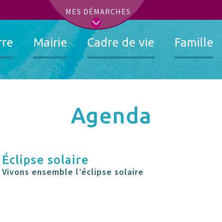
t
MES DÉMARCHES
rre
Mairie
Cadre de vie
Famille
Agenda
Éclipse solaire
Vivons ensemble l’éclipse solaire