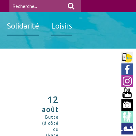
Solidarité
Loisirs
Allo 
Ville
Insta
You 
12
Berre
août
Espac
Butte
(à côté
Médi
du
skate