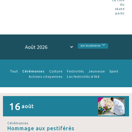
du
skate
park)
voir le calendrier
Cérémonies
Tout
Culture
Festivités
Jeunesse
Sport
Actions citoyennes
Les festivités d’été
16
août
Cérémonies
Hommage aux pestiférés