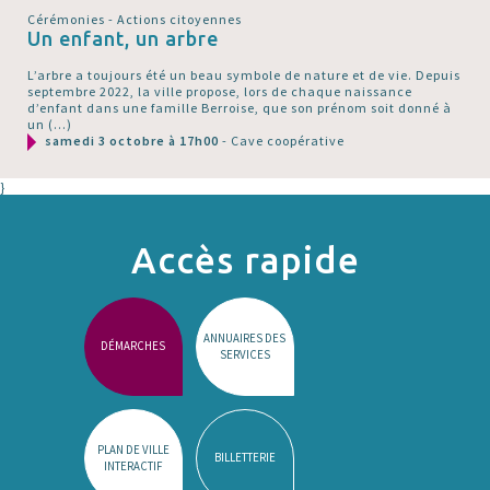
Cérémonies - Actions citoyennes
Un enfant, un arbre
L’arbre a toujours été un beau symbole de nature et de vie. Depuis
septembre 2022, la ville propose, lors de chaque naissance
d’enfant dans une famille Berroise, que son prénom soit donné à
un (…)
samedi 3 octobre à 17h00
- Cave coopérative
}
Accès rapide
ANNUAIRES DES
DÉMARCHES
SERVICES
PLAN DE VILLE
BILLETTERIE
INTERACTIF