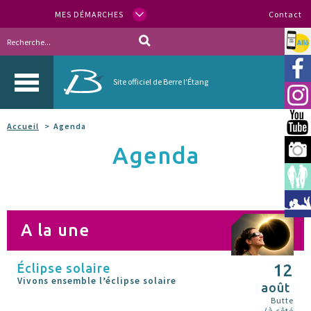
MES DÉMARCHES
Contact
Allo
Vill
Site officiel de Berre l'Étang
Inst
You
Accueil
Agenda
Agenda
Berr
Espa
Méd
A la une
Éclipse solaire
12
Vivons ensemble l’éclipse solaire
août
Butte
(à côté