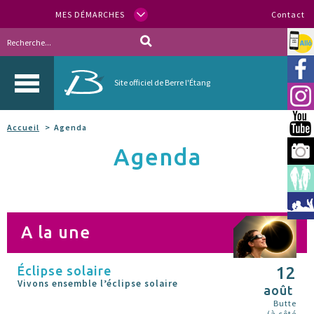
MES DÉMARCHES
Contact
Allo
Vill
Site officiel de Berre l'Étang
Inst
You
Accueil
Agenda
Agenda
Berr
Espa
Méd
A la une
Éclipse solaire
12
Vivons ensemble l’éclipse solaire
août
Butte
(à côté