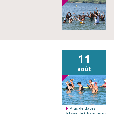
11
août
Plus de dates ...
Plage de Champigny