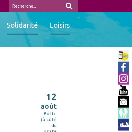
Solidarité
Loisirs
Allo 
Ville
Insta
You 
12
Berre
août
Espac
Butte
(à côté
Médi
du
skate