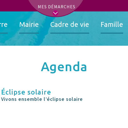
t
MES DÉMARCHES
rre
Mairie
Cadre de vie
Famille
Agenda
Éclipse solaire
Vivons ensemble l’éclipse solaire