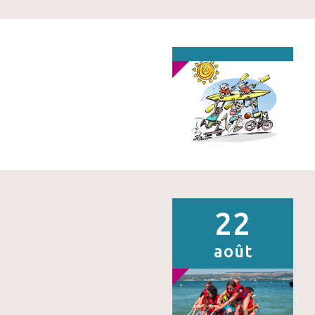
22
août