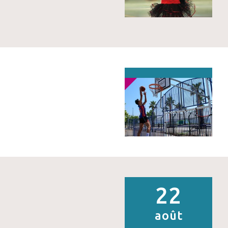
22
août