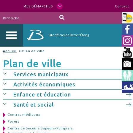
MES DÉMARCHES
Contact
Allo
Vill
Site officiel de Berre l'Étang
Inst
Accueil
> Plan de ville
You
Plan de ville
Berr
Services municipaux
Espa
Activités économiques
Méd
Enfance et éducation
Santé et social
Centres médicaux
Foyers
Centre de Secours Sapeurs-Pompiers