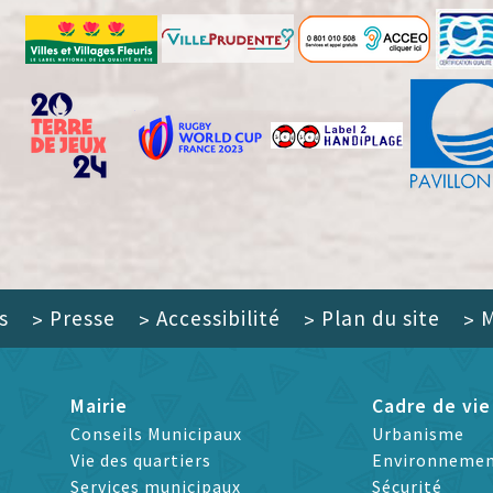
s
Presse
Accessibilité
Plan du site
M
>
>
>
>
Mairie
Cadre de vie
Conseils Municipaux
Urbanisme
Vie des quartiers
Environneme
Services municipaux
Sécurité