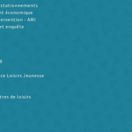
t stationnements
nt économique
tervention - AMI
et enquête
9
ce Loisirs Jeunesse
tres de loisirs