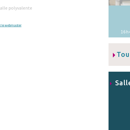
Salle polyvalente
z le webmaster
16h4
Tou
Sall