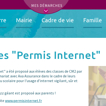
t
MES DÉMARCHES
rre
Mairie
Cadre de vie
Famille
es "Permis Internet"
" a été proposé aux élèves des classes de CM2 par
enariat avec Axa Assurance dans le cadre de leurs
 scolaire pour l’usage d’internet vigilant, sûr et
izz géant est proposé aux parents !
site
www.permisinternet.fr