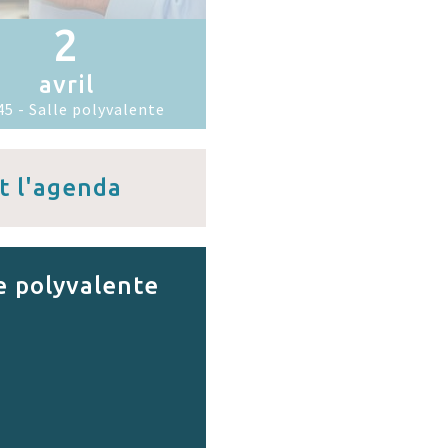
2
avril
5 - Salle polyvalente
t l'agenda
e polyvalente