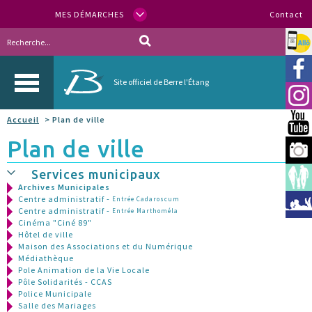
MES DÉMARCHES
Contact
Allo
Vill
Site officiel de Berre l'Étang
Inst
Accueil
> Plan de ville
You
Plan de ville
Berr
Services municipaux
Espa
Archives Municipales
Centre administratif -
Entrée Cadaroscum
Méd
Centre administratif -
Entrée Marthoméla
Cinéma "Ciné 89"
Hôtel de ville
Maison des Associations et du Numérique
Médiathèque
Pole Animation de la Vie Locale
Pôle Solidarités - CCAS
Police Municipale
Salle des Mariages