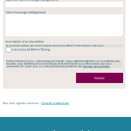
Votre message
(obligatoire)
Inscription à la newsletter
Je souhaite recevoir par email chaque semaine la lettre d'information ci-dessous :
Les actus de Berre l’Étang
Conformément à la loi « informatique et libertés » et au règlement général sur la protection des
données, vous bénéficiez d’un droit d’accès et de rectification aux informations qui vous
concernent. En savoir plus sur notre politique de protection des
données personnelles
.
Valider
Pour nous signaler une erreur -
Contactez le webmaster