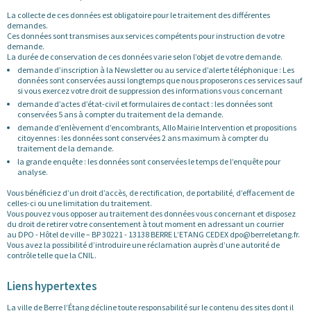
La collecte de ces données est obligatoire pour le traitement des différentes
demandes.
Ces données sont transmises aux services compétents pour instruction de votre
demande.
La durée de conservation de ces données varie selon l’objet de votre demande.
demande d’inscription à la Newsletter ou au service d’alerte téléphonique : Les
données sont conservées aussi longtemps que nous proposerons ces services sauf
si vous exercez votre droit de suppression des informations vous concernant
demande d’actes d’état-civil et formulaires de contact : les données sont
conservées 5 ans à compter du traitement de la demande.
demande d’enlèvement d’encombrants, Allo Mairie Intervention et propositions
citoyennes : les données sont conservées 2 ans maximum à compter du
traitement de la demande.
la grande enquête : les données sont conservées le temps de l’enquête pour
analyse.
Vous bénéficiez d’un droit d’accès, de rectification, de portabilité, d’effacement de
celles-ci ou une limitation du traitement.
Vous pouvez vous opposer au traitement des données vous concernant et disposez
du droit de retirer votre consentement à tout moment en adressant un courrier
au DPO - Hôtel de ville – BP 30221 - 13138 BERRE L’ETANG CEDEX dpo@berreletang.fr.
Vous avez la possibilité d’introduire une réclamation auprès d’une autorité de
contrôle telle que la CNIL.
Liens hypertextes
La ville de Berre l’Étang décline toute responsabilité sur le contenu des sites dont il