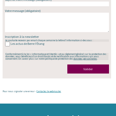
Votre message
(obligatoire)
Inscription à la newsletter
Je souhaite recevoir par email chaque semaine la lettre d'information ci-dessous :
Les actus de Berre l’Étang
Conformément à la loi « informatique et libertés » et au règlement général sur la protection des
données, vous bénéficiez d’un droit d’accès et de rectification aux informations qui vous
concernent. En savoir plus sur notre politique de protection des
données personnelles
.
Valider
Pour nous signaler une erreur -
Contactez le webmaster