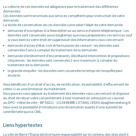
La collecte de ces données est obligatoire pour le traitement des différentes
demandes.
Ces données sont transmises aux services compétents pour instruction de votre
demande.
La durée de conservation de ces données varie selon l’objet de votre demande.
demande d’inscription à la Newsletter ou au service d’alerte téléphonique : Les
données sont conservées aussi longtemps que nous proposerons ces services sauf
si vous exercez votre droit de suppression des informations vous concernant
demande d’actes d’état-civil et formulaires de contact : les données sont
conservées 5 ans à compter du traitement de la demande.
demande d’enlèvement d’encombrants, Allo Mairie Intervention et propositions
citoyennes : les données sont conservées 2 ans maximum à compter du
traitement de la demande.
la grande enquête : les données sont conservées le temps de l’enquête pour
analyse.
Vous bénéficiez d’un droit d’accès, de rectification, de portabilité, d’effacement de
celles-ci ou une limitation du traitement.
Vous pouvez vous opposer au traitement des données vous concernant et disposez
du droit de retirer votre consentement à tout moment en adressant un courrier
au DPO - Hôtel de ville – BP 30221 - 13138 BERRE L’ETANG CEDEX dpo@berreletang.fr.
Vous avez la possibilité d’introduire une réclamation auprès d’une autorité de
contrôle telle que la CNIL.
Liens hypertextes
La ville de Berre l’Étang décline toute responsabilité sur le contenu des sites dont il