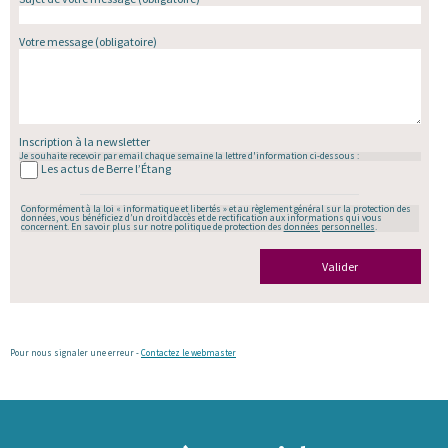
Votre message
(obligatoire)
Inscription à la newsletter
Je souhaite recevoir par email chaque semaine la lettre d'information ci-dessous :
Les actus de Berre l’Étang
Conformément à la loi « informatique et libertés » et au règlement général sur la protection des
données, vous bénéficiez d’un droit d’accès et de rectification aux informations qui vous
concernent. En savoir plus sur notre politique de protection des
données personnelles
.
Valider
Pour nous signaler une erreur -
Contactez le webmaster