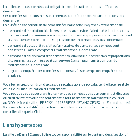
La collecte de ces données est obligatoire pour le traitement des différentes
demandes.
Ces données sont transmises aux services compétents pour instruction de votre
demande.
La durée de conservation de ces données varie selon l’objet de votre demande.
demande d’inscription à la Newsletter ou au service d’alerte téléphonique : Les
données sont conservées aussi longtemps que nous proposerons ces services sauf
si vous exercez votre droit de suppression des informations vous concernant
demande d’actes d’état-civil et formulaires de contact : les données sont
conservées 5 ans à compter du traitement de la demande.
demande d’enlèvement d’encombrants, Allo Mairie Intervention et propositions
citoyennes : les données sont conservées 2 ans maximum à compter du
traitement de la demande.
la grande enquête : les données sont conservées le temps de l’enquête pour
analyse.
Vous bénéficiez d’un droit d’accès, de rectification, de portabilité, d’effacement de
celles-ci ou une limitation du traitement.
Vous pouvez vous opposer au traitement des données vous concernant et disposez
du droit de retirer votre consentement à tout moment en adressant un courrier
au DPO - Hôtel de ville – BP 30221 - 13138 BERRE L’ETANG CEDEX dpo@berreletang.fr.
Vous avez la possibilité d’introduire une réclamation auprès d’une autorité de
contrôle telle que la CNIL.
Liens hypertextes
La ville de Berre l’Étang décline toute responsabilité sur le contenu des sites dont il