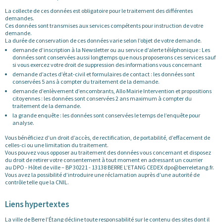
La collecte de ces données est obligatoire pour le traitement des différentes
demandes.
Ces données sont transmises aux services compétents pour instruction de votre
demande.
La durée de conservation de ces données varie selon l’objet de votre demande.
demande d’inscription à la Newsletter ou au service d’alerte téléphonique : Les
données sont conservées aussi longtemps que nous proposerons ces services sauf
si vous exercez votre droit de suppression des informations vous concernant
demande d’actes d’état-civil et formulaires de contact : les données sont
conservées 5 ans à compter du traitement de la demande.
demande d’enlèvement d’encombrants, Allo Mairie Intervention et propositions
citoyennes : les données sont conservées 2 ans maximum à compter du
traitement de la demande.
la grande enquête : les données sont conservées le temps de l’enquête pour
analyse.
Vous bénéficiez d’un droit d’accès, de rectification, de portabilité, d’effacement de
celles-ci ou une limitation du traitement.
Vous pouvez vous opposer au traitement des données vous concernant et disposez
du droit de retirer votre consentement à tout moment en adressant un courrier
au DPO - Hôtel de ville – BP 30221 - 13138 BERRE L’ETANG CEDEX dpo@berreletang.fr.
Vous avez la possibilité d’introduire une réclamation auprès d’une autorité de
contrôle telle que la CNIL.
Liens hypertextes
La ville de Berre l’Étang décline toute responsabilité sur le contenu des sites dont il