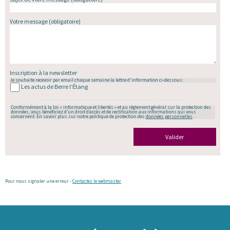
Votre message
(obligatoire)
Inscription à la newsletter
Je souhaite recevoir par email chaque semaine la lettre d'information ci-dessous :
Les actus de Berre l’Étang
Conformément à la loi « informatique et libertés » et au règlement général sur la protection des
données, vous bénéficiez d’un droit d’accès et de rectification aux informations qui vous
concernent. En savoir plus sur notre politique de protection des
données personnelles
.
Valider
Pour nous signaler une erreur -
Contactez le webmaster