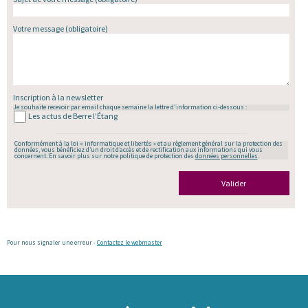
Votre message
(obligatoire)
Inscription à la newsletter
Je souhaite recevoir par email chaque semaine la lettre d'information ci-dessous :
Les actus de Berre l’Étang
Conformément à la loi « informatique et libertés » et au règlement général sur la protection des
données, vous bénéficiez d’un droit d’accès et de rectification aux informations qui vous
concernent. En savoir plus sur notre politique de protection des
données personnelles
.
Valider
Pour nous signaler une erreur -
Contactez le webmaster