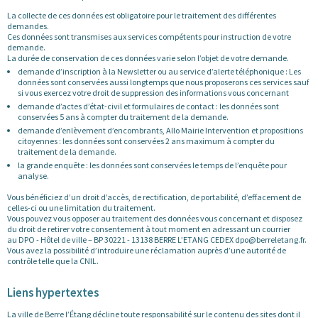
La collecte de ces données est obligatoire pour le traitement des différentes
demandes.
Ces données sont transmises aux services compétents pour instruction de votre
demande.
La durée de conservation de ces données varie selon l’objet de votre demande.
demande d’inscription à la Newsletter ou au service d’alerte téléphonique : Les
données sont conservées aussi longtemps que nous proposerons ces services sauf
si vous exercez votre droit de suppression des informations vous concernant
demande d’actes d’état-civil et formulaires de contact : les données sont
conservées 5 ans à compter du traitement de la demande.
demande d’enlèvement d’encombrants, Allo Mairie Intervention et propositions
citoyennes : les données sont conservées 2 ans maximum à compter du
traitement de la demande.
la grande enquête : les données sont conservées le temps de l’enquête pour
analyse.
Vous bénéficiez d’un droit d’accès, de rectification, de portabilité, d’effacement de
celles-ci ou une limitation du traitement.
Vous pouvez vous opposer au traitement des données vous concernant et disposez
du droit de retirer votre consentement à tout moment en adressant un courrier
au DPO - Hôtel de ville – BP 30221 - 13138 BERRE L’ETANG CEDEX dpo@berreletang.fr.
Vous avez la possibilité d’introduire une réclamation auprès d’une autorité de
contrôle telle que la CNIL.
Liens hypertextes
La ville de Berre l’Étang décline toute responsabilité sur le contenu des sites dont il