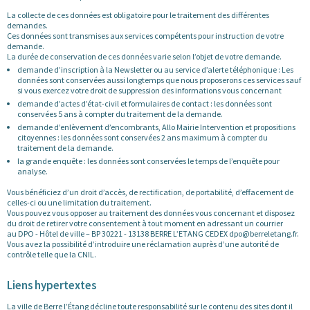
La collecte de ces données est obligatoire pour le traitement des différentes
demandes.
Ces données sont transmises aux services compétents pour instruction de votre
demande.
La durée de conservation de ces données varie selon l’objet de votre demande.
demande d’inscription à la Newsletter ou au service d’alerte téléphonique : Les
données sont conservées aussi longtemps que nous proposerons ces services sauf
si vous exercez votre droit de suppression des informations vous concernant
demande d’actes d’état-civil et formulaires de contact : les données sont
conservées 5 ans à compter du traitement de la demande.
demande d’enlèvement d’encombrants, Allo Mairie Intervention et propositions
citoyennes : les données sont conservées 2 ans maximum à compter du
traitement de la demande.
la grande enquête : les données sont conservées le temps de l’enquête pour
analyse.
Vous bénéficiez d’un droit d’accès, de rectification, de portabilité, d’effacement de
celles-ci ou une limitation du traitement.
Vous pouvez vous opposer au traitement des données vous concernant et disposez
du droit de retirer votre consentement à tout moment en adressant un courrier
au DPO - Hôtel de ville – BP 30221 - 13138 BERRE L’ETANG CEDEX dpo@berreletang.fr.
Vous avez la possibilité d’introduire une réclamation auprès d’une autorité de
contrôle telle que la CNIL.
Liens hypertextes
La ville de Berre l’Étang décline toute responsabilité sur le contenu des sites dont il