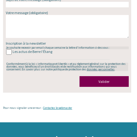
Votre message
(obligatoire)
Inscription à la newsletter
Je souhaite recevoir par email chaque semaine la lettre d'information ci-dessous :
Les actus de Berre l’Étang
Conformément à la loi « informatique et libertés » et au règlement général sur la protection des
données, vous bénéficiez d’un droit d’accès et de rectification aux informations qui vous
concernent. En savoir plus sur notre politique de protection des
données personnelles
.
Valider
Pour nous signaler une erreur -
Contactez le webmaster