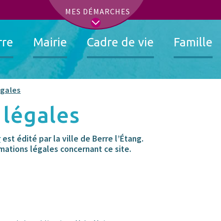
t
MES DÉMARCHES
rre
Mairie
Cadre de vie
Famille
égales
 légales
r
est édité par la ville de Berre l’Étang.
mations légales concernant ce site.