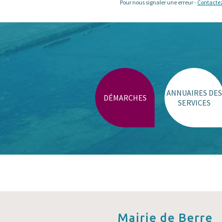
Pour nous signaler une erreur -
Contacte
ANNUAIRES DES
DÉMARCHES
SERVICES
Mairie de
Berre