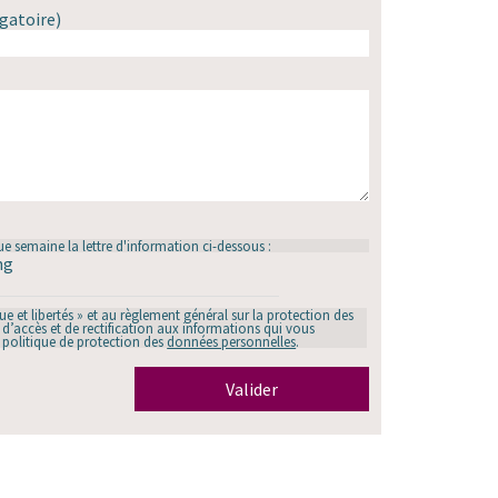
gatoire)
e semaine la lettre d'information ci-dessous :
ng
 et libertés » et au règlement général sur la protection des
d’accès et de rectification aux informations qui vous
e politique de protection des
données personnelles
.
Valider