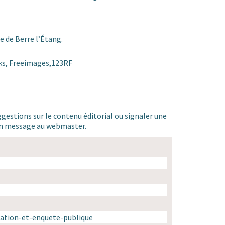
e de Berre l’Étang.
iks, Freeimages,123RF
ggestions sur le contenu éditorial ou signaler une
 un message au webmaster.