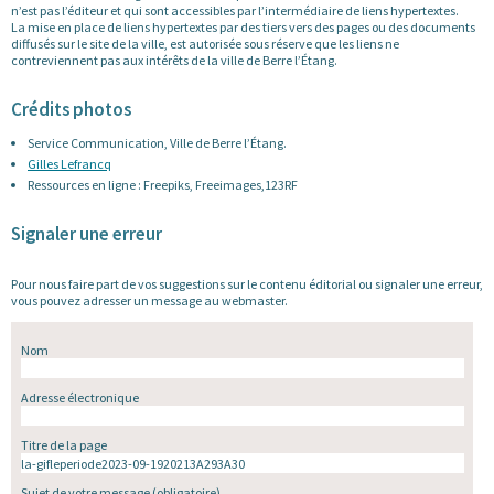
n’est pas l’éditeur et qui sont accessibles par l’intermédiaire de liens hypertextes.
La mise en place de liens hypertextes par des tiers vers des pages ou des documents
diffusés sur le site de la ville, est autorisée sous réserve que les liens ne
contreviennent pas aux intérêts de la ville de Berre l’Étang.
Crédits photos
Service Communication, Ville de Berre l’Étang.
Gilles Lefrancq
Ressources en ligne : Freepiks, Freeimages,123RF
Signaler une erreur
Pour nous faire part de vos suggestions sur le contenu éditorial ou signaler une erreur,
vous pouvez adresser un message au webmaster.
Nom
Adresse électronique
Titre de la page
Sujet de votre message
(obligatoire)