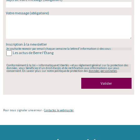
Votre message
(obligatoire)
Inscription à la newsletter
Je souhaite recevoir par email chaque semaine la lettre d'information ci-dessous :
Les actus de Berre l’Étang
Conformément à la loi « informatique et libertés » et au règlement général sur la protection des
données, vous bénéficiez d’un droit d’accès et de rectification aux informations qui vous
concernent. En savoir plus sur notre politique de protection des
données personnelles
.
Valider
Pour nous signaler une erreur -
Contactez le webmaster