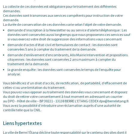
La collecte de ces données est obligatoire pour le traitement des différentes
demandes.
Ces données sont transmises aux services compétents pour instruction de votre
demande.
La durée de conservation de ces données varie selon l’objet de votre demande.
demande d’inscription à la Newsletter ou au service d’alerte téléphonique : Les
données sont conservées aussi longtemps que nous proposerons ces services sauf
si vous exercez votre droit de suppression des informations vous concernant
demande d’actes d’état-civil et formulaires de contact : les données sont
conservées 5 ans à compter du traitement de la demande.
demande d’enlèvement d’encombrants, Allo Mairie Intervention et propositions
citoyennes : les données sont conservées 2 ans maximum à compter du
traitement de la demande.
la grande enquête : les données sont conservées le temps de l’enquête pour
analyse.
Vous bénéficiez d’un droit d’accès, de rectification, de portabilité, d’effacement de
celles-ci ou une limitation du traitement.
Vous pouvez vous opposer au traitement des données vous concernant et disposez
du droit de retirer votre consentement à tout moment en adressant un courrier
au DPO - Hôtel de ville – BP 30221 - 13138 BERRE L’ETANG CEDEX dpo@berreletang.fr.
Vous avez la possibilité d’introduire une réclamation auprès d’une autorité de
contrôle telle que la CNIL.
Liens hypertextes
La ville de Berre l’Étang décline toute responsabilité sur le contenu des sites dont il