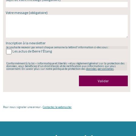
Votre message
(obligatoire)
Inscription à la newsletter
Je souhaite recevoir par email chaque semaine la lettre d'information ci-dessous :
Les actus de Berre l’Étang
Conformément à la loi « informatique et libertés » et au règlement général sur la protection des
données, vous bénéficiez d’un droit d’accès et de rectification aux informations qui vous
concernent. En savoir plus sur notre politique de protection des
données personnelles
.
Valider
Pour nous signaler une erreur -
Contactez le webmaster