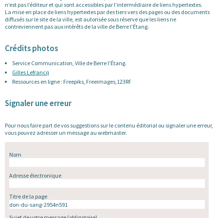
n’est pas l’éditeur et qui sont accessibles par l’intermédiaire de liens hypertextes.
La mise en place de liens hypertextes par des tiers vers des pages ou des documents
diffusés sur le site de la ville, est autorisée sous réserve que les liens ne
contreviennent pas aux intérêts de la ville de Berre l’Étang.
Crédits photos
Service Communication, Ville de Berre l’Étang.
Gilles Lefrancq
Ressources en ligne : Freepiks, Freeimages,123RF
Signaler une erreur
Pour nous faire part de vos suggestions sur le contenu éditorial ou signaler une erreur,
vous pouvez adresser un message au webmaster.
Nom
Adresse électronique
Titre de la page
Sujet de votre message
(obligatoire)