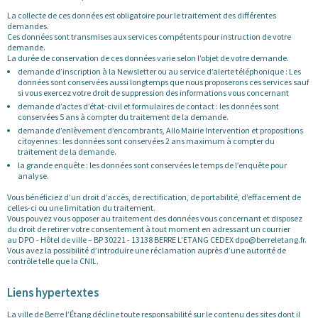
La collecte de ces données est obligatoire pour le traitement des différentes
demandes.
Ces données sont transmises aux services compétents pour instruction de votre
demande.
La durée de conservation de ces données varie selon l’objet de votre demande.
demande d’inscription à la Newsletter ou au service d’alerte téléphonique : Les
données sont conservées aussi longtemps que nous proposerons ces services sauf
si vous exercez votre droit de suppression des informations vous concernant
demande d’actes d’état-civil et formulaires de contact : les données sont
conservées 5 ans à compter du traitement de la demande.
demande d’enlèvement d’encombrants, Allo Mairie Intervention et propositions
citoyennes : les données sont conservées 2 ans maximum à compter du
traitement de la demande.
la grande enquête : les données sont conservées le temps de l’enquête pour
analyse.
Vous bénéficiez d’un droit d’accès, de rectification, de portabilité, d’effacement de
celles-ci ou une limitation du traitement.
Vous pouvez vous opposer au traitement des données vous concernant et disposez
du droit de retirer votre consentement à tout moment en adressant un courrier
au DPO - Hôtel de ville – BP 30221 - 13138 BERRE L’ETANG CEDEX dpo@berreletang.fr.
Vous avez la possibilité d’introduire une réclamation auprès d’une autorité de
contrôle telle que la CNIL.
Liens hypertextes
La ville de Berre l’Étang décline toute responsabilité sur le contenu des sites dont il