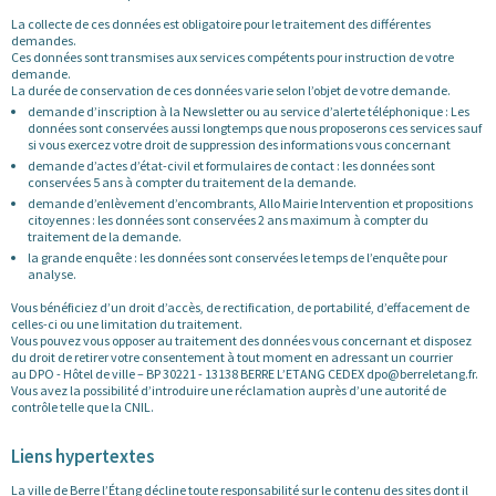
La collecte de ces données est obligatoire pour le traitement des différentes
demandes.
Ces données sont transmises aux services compétents pour instruction de votre
demande.
La durée de conservation de ces données varie selon l’objet de votre demande.
demande d’inscription à la Newsletter ou au service d’alerte téléphonique : Les
données sont conservées aussi longtemps que nous proposerons ces services sauf
si vous exercez votre droit de suppression des informations vous concernant
demande d’actes d’état-civil et formulaires de contact : les données sont
conservées 5 ans à compter du traitement de la demande.
demande d’enlèvement d’encombrants, Allo Mairie Intervention et propositions
citoyennes : les données sont conservées 2 ans maximum à compter du
traitement de la demande.
la grande enquête : les données sont conservées le temps de l’enquête pour
analyse.
Vous bénéficiez d’un droit d’accès, de rectification, de portabilité, d’effacement de
celles-ci ou une limitation du traitement.
Vous pouvez vous opposer au traitement des données vous concernant et disposez
du droit de retirer votre consentement à tout moment en adressant un courrier
au DPO - Hôtel de ville – BP 30221 - 13138 BERRE L’ETANG CEDEX dpo@berreletang.fr.
Vous avez la possibilité d’introduire une réclamation auprès d’une autorité de
contrôle telle que la CNIL.
Liens hypertextes
La ville de Berre l’Étang décline toute responsabilité sur le contenu des sites dont il