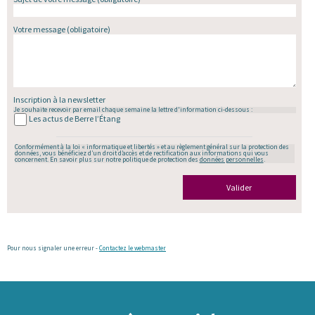
Votre message
(obligatoire)
Inscription à la newsletter
Je souhaite recevoir par email chaque semaine la lettre d'information ci-dessous :
Les actus de Berre l’Étang
Conformément à la loi « informatique et libertés » et au règlement général sur la protection des
données, vous bénéficiez d’un droit d’accès et de rectification aux informations qui vous
concernent. En savoir plus sur notre politique de protection des
données personnelles
.
Valider
Pour nous signaler une erreur -
Contactez le webmaster