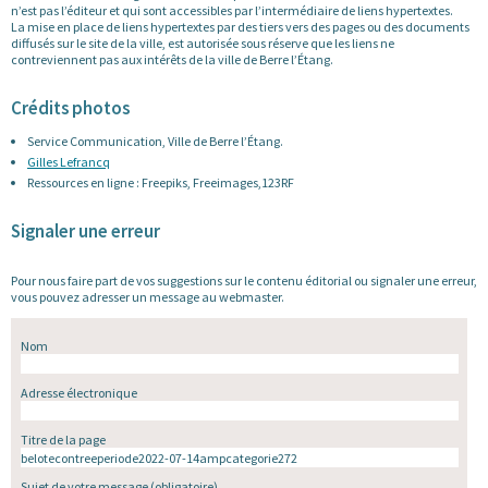
n’est pas l’éditeur et qui sont accessibles par l’intermédiaire de liens hypertextes.
La mise en place de liens hypertextes par des tiers vers des pages ou des documents
diffusés sur le site de la ville, est autorisée sous réserve que les liens ne
contreviennent pas aux intérêts de la ville de Berre l’Étang.
Crédits photos
Service Communication, Ville de Berre l’Étang.
Gilles Lefrancq
Ressources en ligne : Freepiks, Freeimages,123RF
Signaler une erreur
Pour nous faire part de vos suggestions sur le contenu éditorial ou signaler une erreur,
vous pouvez adresser un message au webmaster.
Nom
Adresse électronique
Titre de la page
Sujet de votre message
(obligatoire)