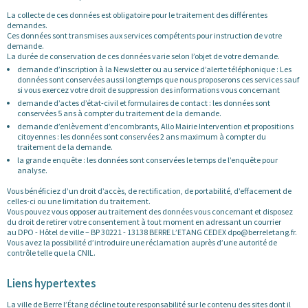
La collecte de ces données est obligatoire pour le traitement des différentes
demandes.
Ces données sont transmises aux services compétents pour instruction de votre
demande.
La durée de conservation de ces données varie selon l’objet de votre demande.
demande d’inscription à la Newsletter ou au service d’alerte téléphonique : Les
données sont conservées aussi longtemps que nous proposerons ces services sauf
si vous exercez votre droit de suppression des informations vous concernant
demande d’actes d’état-civil et formulaires de contact : les données sont
conservées 5 ans à compter du traitement de la demande.
demande d’enlèvement d’encombrants, Allo Mairie Intervention et propositions
citoyennes : les données sont conservées 2 ans maximum à compter du
traitement de la demande.
la grande enquête : les données sont conservées le temps de l’enquête pour
analyse.
Vous bénéficiez d’un droit d’accès, de rectification, de portabilité, d’effacement de
celles-ci ou une limitation du traitement.
Vous pouvez vous opposer au traitement des données vous concernant et disposez
du droit de retirer votre consentement à tout moment en adressant un courrier
au DPO - Hôtel de ville – BP 30221 - 13138 BERRE L’ETANG CEDEX dpo@berreletang.fr.
Vous avez la possibilité d’introduire une réclamation auprès d’une autorité de
contrôle telle que la CNIL.
Liens hypertextes
La ville de Berre l’Étang décline toute responsabilité sur le contenu des sites dont il