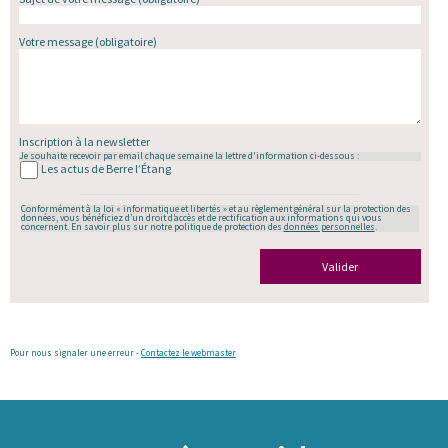
Votre message
(obligatoire)
Inscription à la newsletter
Je souhaite recevoir par email chaque semaine la lettre d'information ci-dessous :
Les actus de Berre l’Étang
Conformément à la loi « informatique et libertés » et au règlement général sur la protection des
données, vous bénéficiez d’un droit d’accès et de rectification aux informations qui vous
concernent. En savoir plus sur notre politique de protection des
données personnelles
.
Valider
Pour nous signaler une erreur -
Contactez le webmaster