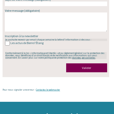
Votre message
(obligatoire)
Inscription à la newsletter
Je souhaite recevoir par email chaque semaine la lettre d'information ci-dessous :
Les actus de Berre l’Étang
Conformément à la loi « informatique et libertés » et au règlement général sur la protection des
données, vous bénéficiez d’un droit d’accès et de rectification aux informations qui vous
concernent. En savoir plus sur notre politique de protection des
données personnelles
.
Valider
Pour nous signaler une erreur -
Contactez le webmaster