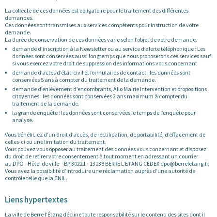
La collecte de ces données est obligatoire pour le traitement des différentes
demandes.
Ces données sont transmises aux services compétents pour instruction de votre
demande.
La durée de conservation de ces données varie selon l’objet de votre demande.
demande d’inscription à la Newsletter ou au service d’alerte téléphonique : Les
données sont conservées aussi longtemps que nous proposerons ces services sauf
si vous exercez votre droit de suppression des informations vous concernant
demande d’actes d’état-civil et formulaires de contact : les données sont
conservées 5 ans à compter du traitement de la demande.
demande d’enlèvement d’encombrants, Allo Mairie Intervention et propositions
citoyennes : les données sont conservées 2 ans maximum à compter du
traitement de la demande.
la grande enquête : les données sont conservées le temps de l’enquête pour
analyse.
Vous bénéficiez d’un droit d’accès, de rectification, de portabilité, d’effacement de
celles-ci ou une limitation du traitement.
Vous pouvez vous opposer au traitement des données vous concernant et disposez
du droit de retirer votre consentement à tout moment en adressant un courrier
au DPO - Hôtel de ville – BP 30221 - 13138 BERRE L’ETANG CEDEX dpo@berreletang.fr.
Vous avez la possibilité d’introduire une réclamation auprès d’une autorité de
contrôle telle que la CNIL.
Liens hypertextes
La ville de Berre l’Étang décline toute responsabilité sur le contenu des sites dont il