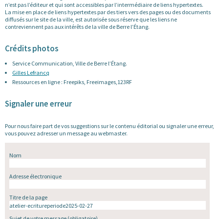
n’est pas l’éditeur et qui sont accessibles par l’intermédiaire de liens hypertextes.
La mise en place de liens hypertextes par des tiers vers des pages ou des documents
diffusés sur le site de la ville, est autorisée sous réserve que les liens ne
contreviennent pas aux intérêts de la ville de Berre l’Étang.
Crédits photos
Service Communication, Ville de Berre l’Étang.
Gilles Lefrancq
Ressources en ligne : Freepiks, Freeimages,123RF
Signaler une erreur
Pour nous faire part de vos suggestions sur le contenu éditorial ou signaler une erreur,
vous pouvez adresser un message au webmaster.
Nom
Adresse électronique
Titre de la page
Sujet de votre message
(obligatoire)