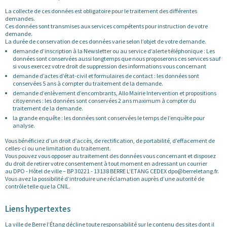
La collecte de ces données est obligatoire pour le traitement des différentes
demandes.
Ces données sont transmises aux services compétents pour instruction de votre
demande.
La durée de conservation de ces données varie selon l’objet de votre demande.
demande d’inscription à la Newsletter ou au service d’alerte téléphonique : Les
données sont conservées aussi longtemps que nous proposerons ces services sauf
si vous exercez votre droit de suppression des informations vous concernant
demande d’actes d’état-civil et formulaires de contact : les données sont
conservées 5 ans à compter du traitement de la demande.
demande d’enlèvement d’encombrants, Allo Mairie Intervention et propositions
citoyennes : les données sont conservées 2 ans maximum à compter du
traitement de la demande.
la grande enquête : les données sont conservées le temps de l’enquête pour
analyse.
Vous bénéficiez d’un droit d’accès, de rectification, de portabilité, d’effacement de
celles-ci ou une limitation du traitement.
Vous pouvez vous opposer au traitement des données vous concernant et disposez
du droit de retirer votre consentement à tout moment en adressant un courrier
au DPO - Hôtel de ville – BP 30221 - 13138 BERRE L’ETANG CEDEX dpo@berreletang.fr.
Vous avez la possibilité d’introduire une réclamation auprès d’une autorité de
contrôle telle que la CNIL.
Liens hypertextes
La ville de Berre l’Étang décline toute responsabilité sur le contenu des sites dont il