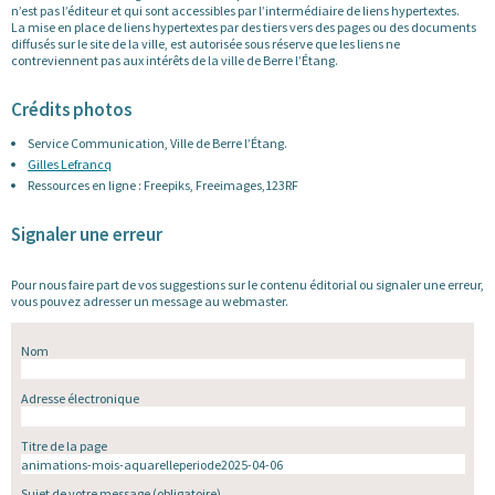
n’est pas l’éditeur et qui sont accessibles par l’intermédiaire de liens hypertextes.
La mise en place de liens hypertextes par des tiers vers des pages ou des documents
diffusés sur le site de la ville, est autorisée sous réserve que les liens ne
contreviennent pas aux intérêts de la ville de Berre l’Étang.
Crédits photos
Service Communication, Ville de Berre l’Étang.
Gilles Lefrancq
Ressources en ligne : Freepiks, Freeimages,123RF
Signaler une erreur
Pour nous faire part de vos suggestions sur le contenu éditorial ou signaler une erreur,
vous pouvez adresser un message au webmaster.
Nom
Adresse électronique
Titre de la page
Sujet de votre message
(obligatoire)