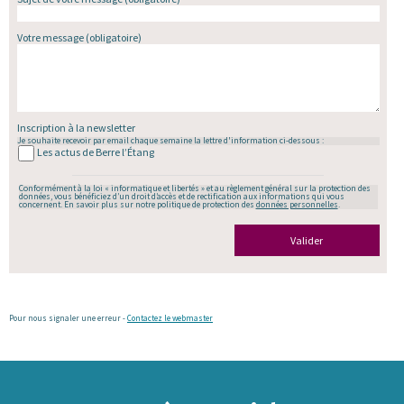
Votre message
(obligatoire)
Inscription à la newsletter
Je souhaite recevoir par email chaque semaine la lettre d'information ci-dessous :
Les actus de Berre l’Étang
Conformément à la loi « informatique et libertés » et au règlement général sur la protection des
données, vous bénéficiez d’un droit d’accès et de rectification aux informations qui vous
concernent. En savoir plus sur notre politique de protection des
données personnelles
.
Valider
Pour nous signaler une erreur -
Contactez le webmaster