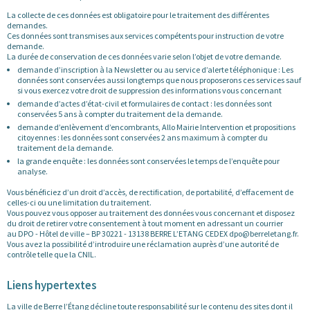
La collecte de ces données est obligatoire pour le traitement des différentes
demandes.
Ces données sont transmises aux services compétents pour instruction de votre
demande.
La durée de conservation de ces données varie selon l’objet de votre demande.
demande d’inscription à la Newsletter ou au service d’alerte téléphonique : Les
données sont conservées aussi longtemps que nous proposerons ces services sauf
si vous exercez votre droit de suppression des informations vous concernant
demande d’actes d’état-civil et formulaires de contact : les données sont
conservées 5 ans à compter du traitement de la demande.
demande d’enlèvement d’encombrants, Allo Mairie Intervention et propositions
citoyennes : les données sont conservées 2 ans maximum à compter du
traitement de la demande.
la grande enquête : les données sont conservées le temps de l’enquête pour
analyse.
Vous bénéficiez d’un droit d’accès, de rectification, de portabilité, d’effacement de
celles-ci ou une limitation du traitement.
Vous pouvez vous opposer au traitement des données vous concernant et disposez
du droit de retirer votre consentement à tout moment en adressant un courrier
au DPO - Hôtel de ville – BP 30221 - 13138 BERRE L’ETANG CEDEX dpo@berreletang.fr.
Vous avez la possibilité d’introduire une réclamation auprès d’une autorité de
contrôle telle que la CNIL.
Liens hypertextes
La ville de Berre l’Étang décline toute responsabilité sur le contenu des sites dont il