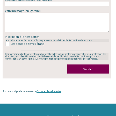
Votre message
(obligatoire)
Inscription à la newsletter
Je souhaite recevoir par email chaque semaine la lettre d'information ci-dessous :
Les actus de Berre l’Étang
Conformément à la loi « informatique et libertés » et au règlement général sur la protection des
données, vous bénéficiez d’un droit d’accès et de rectification aux informations qui vous
concernent. En savoir plus sur notre politique de protection des
données personnelles
.
Valider
Pour nous signaler une erreur -
Contactez le webmaster