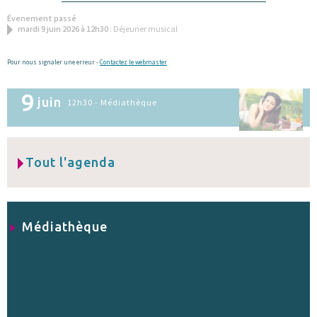
Évenement passé
mardi 9 juin 2026 à 12h30
: Déjeuner musical
Pour nous signaler une erreur -
Contactez le webmaster
9
juin
12h30 - Médiathèque
Tout l'agenda
Médiathèque