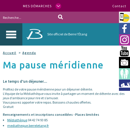
MES DÉMARCHES
Contact
Allo
Vill
Site officiel de Berre l'Étang
Inst
You
Accueil
Agenda
Ma pause méridienne
Berr
Espa
Le temps d’un déjeuner....
Méd
Profitez de votre pause méridienne pour un déjeuner détente.
L’équipe de la Médiathèque vous invite à partager un moment de détente avec des
jeux d’ambiance pour rire et s’amuser.
Vous pouvez apporter votre repas. Boissons chaudes offertes.
Gratuit
Renseignements et inscriptions conseillées - Places limitées
Médiathèque
04 42 74 93 85
mediatheque.berreletang.fr