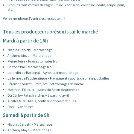
Produits transformés de l’agriculture : confiserie, confiture, coulis, soupe, pain,
etc.
Venez nombreux ! Venir c’est les soutenir !
Tous les producteurs présents sur le marché
Mardi à partir de 16h
Nicolas Cervetti - Maraichage
Anthony Moya – Maraichage
Pleine Terre – Fraises tomates bio
La zone Bio – Maraichage bio
Le jardin de Barbegal – Agneau et maraichage
La ferme de l’authentique – Fromage et yaourts de chèvre, volailles
Jérome Crouzet – Porc, bœuf et fromages de vache
Matthieu Fillacier – pains bio Salon de provence
Da Carlo – Pates fraiches – à partir d’avril
Alpilles Miel – Miels, confiserie et cosmétiques
Pistil – Confitures
Samedi à partir de 9h
Nicolas Cervetti - Maraichage
Anthony Moya – Maraichage