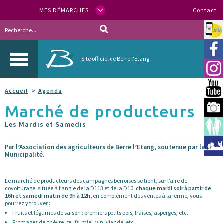
MES DÉMARCHES
Contact
Allo
Vill
Site officiel de Berre l'Étang
Inst
You
Accueil
Agenda
Marché de producteurs
Berr
Les Mardis et Samedis
Espa
Méd
Par l’Association des agriculteurs de Berre l’Etang, soutenue par la
Municipalité.
Le marché de producteurs des campagnes berroises se tient, sur l’aire de
covoiturage, située à l’angle de la D113 et de la D10,
chaque mardi soir à partir de
16h et samedi matin de 9h à 12h,
en complément des ventes à la ferme, vous
pourrez y trouver :
Fruits et légumes de saison : premiers petits pois, fraises, asperges, etc.
Fromages de chèvre, œufs, miel, vin, viande, etc.