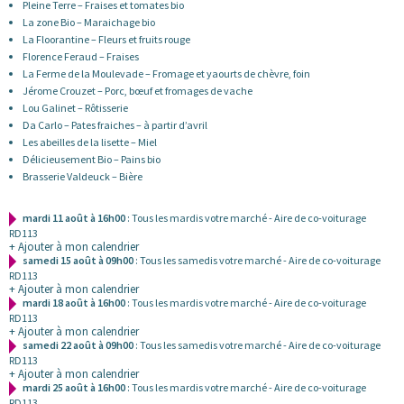
Pleine Terre – Fraises et tomates bio
La zone Bio – Maraichage bio
La Floorantine – Fleurs et fruits rouge
Florence Feraud – Fraises
La Ferme de la Moulevade – Fromage et yaourts de chèvre, foin
Jérome Crouzet – Porc, bœuf et fromages de vache
Lou Galinet – Rôtisserie
Da Carlo – Pates fraiches – à partir d’avril
Les abeilles de la lisette – Miel
Délicieusement Bio – Pains bio
Brasserie Valdeuck – Bière
mardi 11 août à 16h00
: Tous les mardis votre marché - Aire de co-voiturage
RD113
+ Ajouter à mon calendrier
samedi 15 août à 09h00
: Tous les samedis votre marché - Aire de co-voiturage
RD113
+ Ajouter à mon calendrier
mardi 18 août à 16h00
: Tous les mardis votre marché - Aire de co-voiturage
RD113
+ Ajouter à mon calendrier
samedi 22 août à 09h00
: Tous les samedis votre marché - Aire de co-voiturage
RD113
+ Ajouter à mon calendrier
mardi 25 août à 16h00
: Tous les mardis votre marché - Aire de co-voiturage
RD113