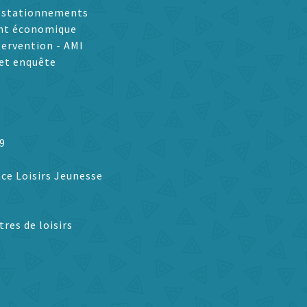
t stationnements
nt économique
tervention - AMI
et enquête
9
ce Loisirs Jeunesse
tres de loisirs