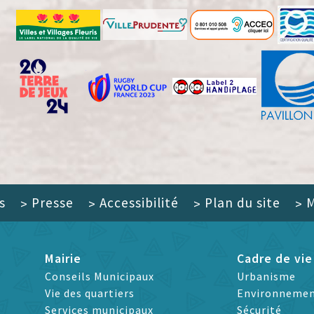
s
Presse
Accessibilité
Plan du site
M
>
>
>
>
Mairie
Cadre de vie
Conseils Municipaux
Urbanisme
Vie des quartiers
Environneme
Services municipaux
Sécurité