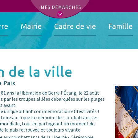
t
MES DÉMARCHES
rre
Mairie
Cadre de vie
Famille
n de la ville
e Paix
1 ans la libération de Berre l’Étang, le 22 août
et par les troupes alliées débarquées sur les plages
s avant.
e unique alliant commémoration et festivités !
toire ainsi que la mémoire des combattants et
e mondiale, tout en partageant un moment de
de la paix retrouvée et toujours vivante.
 aux combattants de la Liberté - Cérémonie