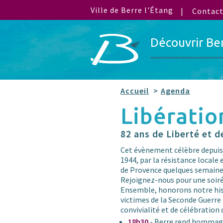
Ville de Berre l'Étang
Contac
Découvrir Be
Accueil
Agenda
Libératio
82 ans de Liberté et d
Cet évènement célèbre depuis 8
1944, par la résistance locale 
de Provence quelques semaine
Rejoignez-nous pour une soiré
Ensemble, honorons notre his
victimes de la Seconde Guerr
convivialité et de célébration 
18h30
- Berre rend hommage