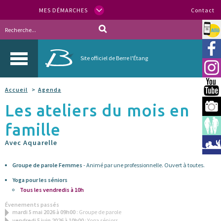
MES DÉMARCHES
Contact
Allo
Vill
Site officiel de Berre l'Étang
Inst
You
Accueil
Agenda
Les ateliers du mois en
Berr
famille
Espa
Avec Aquarelle
Méd
Groupe de parole Femmes
- Animé par une professionnelle. Ouvert à toutes.
Yoga pour les séniors
Tous les vendredis à 10h
Évenements passés
mardi 5 mai 2026 à 09h00
: Groupe de parole
vendredi 5 juin 2026 à 10h00
: Yoga séniors