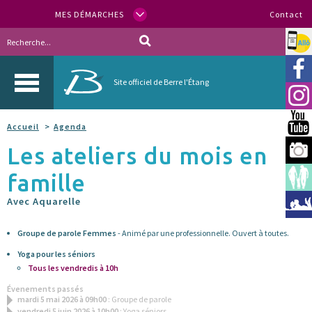
MES DÉMARCHES
Contact
Allo
Vill
Site officiel de Berre l'Étang
Inst
You
Accueil
Agenda
Les ateliers du mois en
Berr
famille
Espa
Avec Aquarelle
Méd
Groupe de parole Femmes
- Animé par une professionnelle. Ouvert à toutes.
Yoga pour les séniors
Tous les vendredis à 10h
Évenements passés
mardi 5 mai 2026 à 09h00
: Groupe de parole
vendredi 5 juin 2026 à 10h00
: Yoga séniors