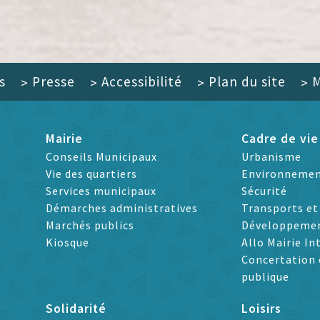
s
Presse
Accessibilité
Plan du site
M
>
>
>
>
Mairie
Cadre de vie
Conseils Municipaux
Urbanisme
Vie des quartiers
Environneme
Services municipaux
Sécurité
Démarches administratives
Transports e
Marchés publics
Développeme
Kiosque
Allo Mairie In
Concertation 
publique
Solidarité
Loisirs