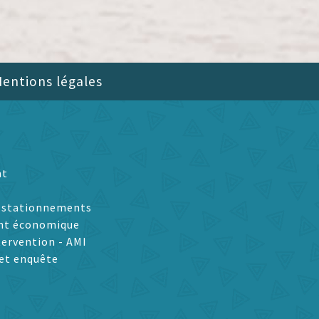
entions légales
nt
t stationnements
nt économique
tervention - AMI
et enquête