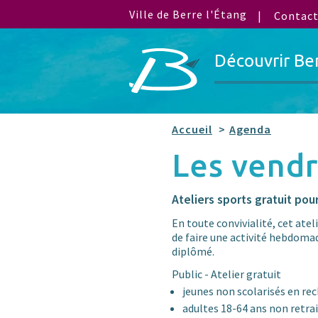
Ville de Berre l'Étang
Contac
Découvrir Be
Accueil
Agenda
Les vend
Ateliers sports gratuit po
En toute convivialité, cet atel
de faire une activité hebdomad
diplômé.
Public - Atelier gratuit
jeunes non scolarisés en re
adultes 18-64 ans non retra