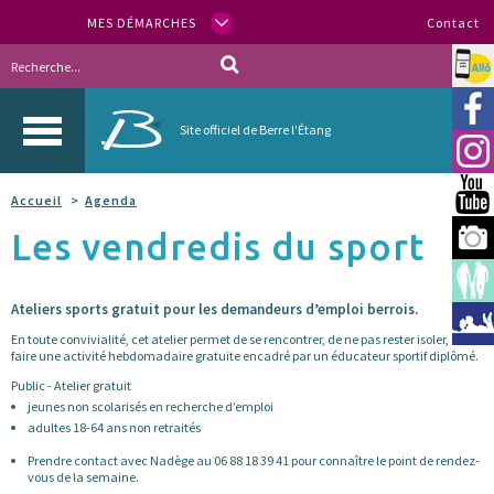
MES DÉMARCHES
Contact
Allo
Vill
Site officiel de Berre l'Étang
Inst
You
Accueil
Agenda
Les vendredis du sport
Berr
Espa
Ateliers sports gratuit pour les demandeurs d’emploi berrois.
Méd
En toute convivialité, cet atelier permet de se rencontrer, de ne pas rester isoler, de
faire une activité hebdomadaire gratuite encadré par un éducateur sportif diplômé.
Public - Atelier gratuit
jeunes non scolarisés en recherche d’emploi
adultes 18-64 ans non retraités
Prendre contact avec Nadège au 06 88 18 39 41 pour connaître le point de rendez-
vous de la semaine.