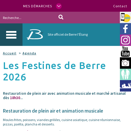
MES DÉMARCHES
Contact
Allo
Vill
Site officiel de Berre l'Étang
Inst
You
Accueil
Agenda
Les Festines de Berre
Berr
2026
Espa
Méd
Restauration de plein air avec animation musicale et marché artisanal
dès
18h30
...
Restauration de plein air et animation musicale
Moules frites, poissons, viandes grillées, cuisine asiatique, cuisine réunionnaise,
pizzas, paëlla, plancha et desserts.