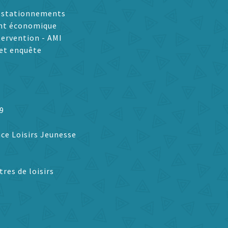
t stationnements
nt économique
tervention - AMI
et enquête
9
ce Loisirs Jeunesse
tres de loisirs