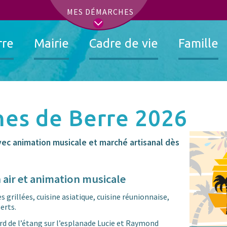
t
MES DÉMARCHES
rre
Mairie
Cadre de vie
Famille
ines de Berre 2026
avec animation musicale et marché artisanal dès
 air et animation musicale
s grillées, cuisine asiatique, cuisine réunionnaise,
erts.
rd de l’étang sur l’esplanade Lucie et Raymond