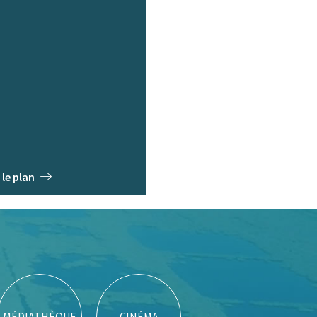
 le plan
MÉDIATHÈQUE
CINÉMA