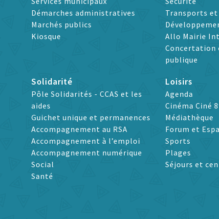
Services municipaux
Sécurité
Démarches administratives
Transports e
Marchés publics
Développeme
Kiosque
Allo Mairie In
Concertation 
publique
Solidarité
Loisirs
Pôle Solidarités - CCAS et les
Agenda
aides
Cinéma Ciné 8
Guichet unique et permanences
Médiathèque
Accompagnement au RSA
Forum et Espa
Accompagnement à l’emploi
Sports
Accompagnement numérique
Plages
Social
Séjours et cen
Santé