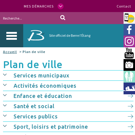
MES DÉMARCHES
Contact
Allo
Vill
Site officiel de Berre l'Étang
Inst
Accueil
> Plan de ville
You
Plan de ville
Berr
Services municipaux
Espa
Activités économiques
Méd
Enfance et éducation
Santé et social
Services publics
Sport, loisirs et patrimoine