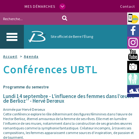
MES DÉMARCHES
Contact
Allo
Vill
Site officiel de Berre l'Étang
Inst
You
Accueil
Agenda
Conférences UBTL
Berr
Espa
Programme du semestre
Méd
Lundi 14 septembre - L’influence des femmes dans l’œuvre
de Berlioz’’ - Hervé Derœux
Animée par Hervé Deroeux
Cette conférence explore le rôle déterminant des figures féminines dans l’œuvre de
Hector Berlioz, éternel amoureux de la femme de ses rêves. Elle met en lumière
l’influence de ses muses, notamment dans la construction de ses grandes œuvres
romantiques comme la symphonie fantastique. Créateur incompris, à travers ses
compositions, les femmes apparaissent comme sources d’inspiration, de passion et
de tourment.