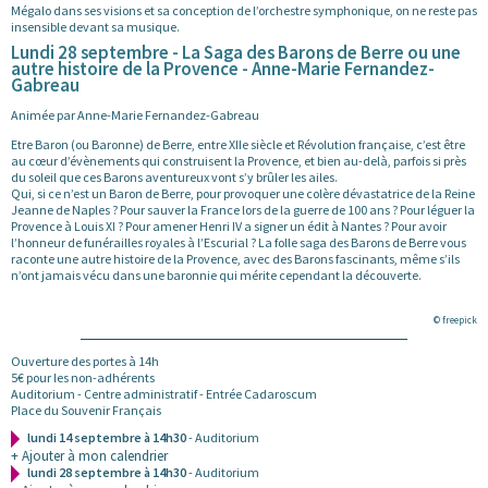
Mégalo dans ses visions et sa conception de l’orchestre symphonique, on ne reste pas
insensible devant sa musique.
Lundi 28 septembre - La Saga des Barons de Berre ou une
autre histoire de la Provence - Anne-Marie Fernandez-
Gabreau
Animée par Anne-Marie Fernandez-Gabreau
Etre Baron (ou Baronne) de Berre, entre XIIe siècle et Révolution française, c’est être
au cœur d’évènements qui construisent la Provence, et bien au-delà, parfois si près
du soleil que ces Barons aventureux vont s’y brûler les ailes.
Qui, si ce n’est un Baron de Berre, pour provoquer une colère dévastatrice de la Reine
Jeanne de Naples ? Pour sauver la France lors de la guerre de 100 ans ? Pour léguer la
Provence à Louis XI ? Pour amener Henri IV a signer un édit à Nantes ? Pour avoir
l’honneur de funérailles royales à l’Escurial ? La folle saga des Barons de Berre vous
raconte une autre histoire de la Provence, avec des Barons fascinants, même s’ils
n’ont jamais vécu dans une baronnie qui mérite cependant la découverte.
© freepick
Ouverture des portes à 14h
5€ pour les non-adhérents
Auditorium - Centre administratif - Entrée Cadaroscum
Place du Souvenir Français
lundi 14 septembre à 14h30
- Auditorium
+ Ajouter à mon calendrier
lundi 28 septembre à 14h30
- Auditorium