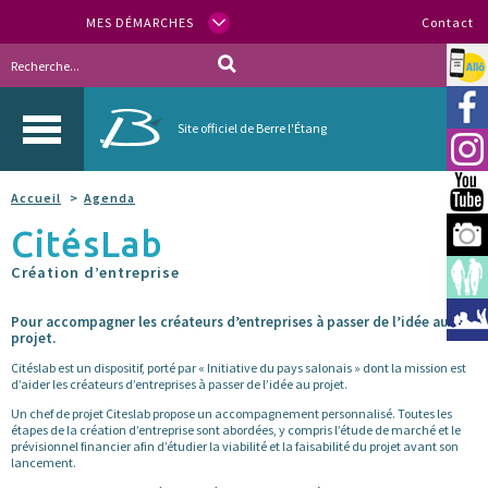
MES DÉMARCHES
Contact
Allo
Vill
Site officiel de Berre l'Étang
Inst
You
Accueil
Agenda
CitésLab
Berr
Création d’entreprise
Espa
Méd
Pour accompagner les créateurs d’entreprises à passer de l’idée au
projet.
Citéslab est un dispositif, porté par « Initiative du pays salonais » dont la mission est
d’aider les créateurs d’entreprises à passer de l’idée au projet.
Un chef de projet Citeslab propose un accompagnement personnalisé. Toutes les
étapes de la création d’entreprise sont abordées, y compris l’étude de marché et le
prévisionnel financier afin d’étudier la viabilité et la faisabilité du projet avant son
lancement.