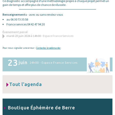
Ce diagnostic accompagné d’une méthodologie propre à chaque projet permet un
gain de temps et offre plus de chance de réussite.
Renseignements
- avec ou sans rendez-vous
au 06 30 73 35 58
France services 04 42 47 94 20
Évenement passé
mardi 23 juin 2026 à 14h00
- Espace France Services
Pour nous signaler une erreur -
Contactez le webmaster
23
juin
14h00 - Espace France Services
Tout l'agenda
Boutique Éphémère de Berre