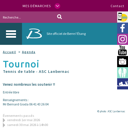
MES DÉMARCHES
Contact
Allo
Vill
Site officiel de Berre l'Étang
Inst
You
Accueil
Agenda
Tournoi
Berr
Tennis de table - ASC Lanbernac
Espa
Méd
Venez nombreux les soutenir !!
Entrée libre
Renseignements :
Mr Bernard Gioda 06 41 43 26 04
© photo : ASC Lanbernac
Évenements passés
vendredi 1er mai 2026
samedi 30 mai 2026 à 14h00