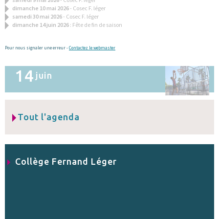
dimanche 10 mai 2026
- Cosec F. léger
samedi 30 mai 2026
- Cosec F. léger
dimanche 14 juin 2026
: Fête de fin de saison
Pour nous signaler une erreur -
Contactez le webmaster
14
juin
Tout l'agenda
Collège Fernand Léger