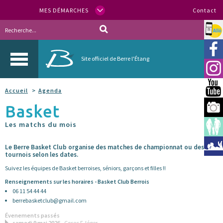
MES DÉMARCHES
Contact
Allo
Vill
Site officiel de Berre l'Étang
Inst
You
Accueil
Agenda
Basket
Berr
Les matchs du mois
Espa
Méd
Le Berre Basket Club organise des matches de championnat ou des
tournois selon les dates.
Suivez les équipes de Basket berroises, séniors, garçons et filles !!
Renseignements sur les horaires - Basket Club Berrois
06 11 54 44 44
berrebasketclub@gmail.com
Évenements passés
samedi 9 mai 2026
- Cosec F. léger