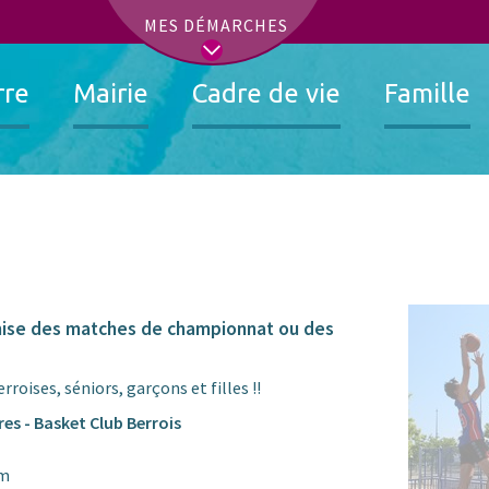
t
MES DÉMARCHES
rre
Mairie
Cadre de vie
Famille
nise des matches de championnat ou des
rroises, séniors, garçons et filles !!
es - Basket Club Berrois
om