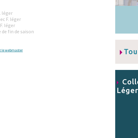
. léger
ec F. léger
F. léger
e de fin de saison
Tou
z le webmaster
Coll
Lége