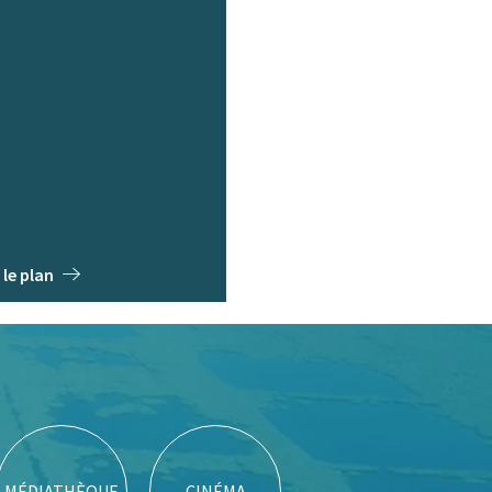
 le plan
MÉDIATHÈQUE
CINÉMA