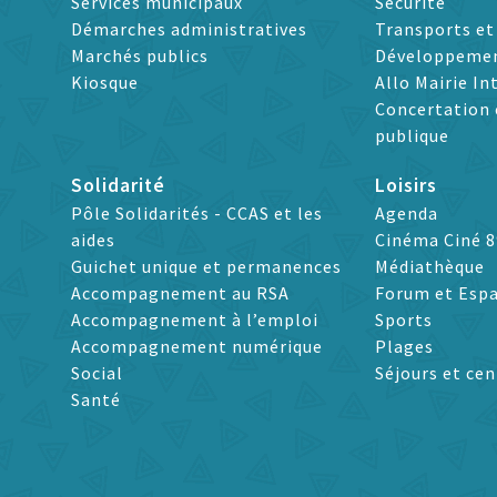
Services municipaux
Sécurité
Démarches administratives
Transports e
Marchés publics
Développeme
Kiosque
Allo Mairie In
Concertation 
publique
Solidarité
Loisirs
Pôle Solidarités - CCAS et les
Agenda
aides
Cinéma Ciné 8
Guichet unique et permanences
Médiathèque
Accompagnement au RSA
Forum et Espa
Accompagnement à l’emploi
Sports
Accompagnement numérique
Plages
Social
Séjours et cen
Santé