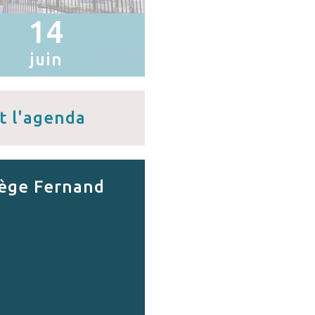
14
juin
t l'agenda
ège Fernand
r