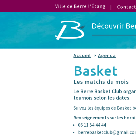
Ville de Berre l'Étang
Contac
Découvrir Be
Accueil
Agenda
Basket
Les matchs du mois
Le Berre Basket Club orga
tournois selon les dates.
Suivez les équipes de Basket be
Renseignements sur les horair
06 11 54 44 44
berrebasketclub@gmail.c