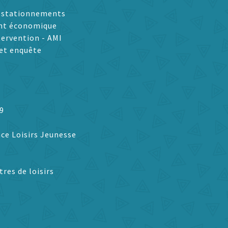
t stationnements
nt économique
tervention - AMI
et enquête
9
ce Loisirs Jeunesse
tres de loisirs