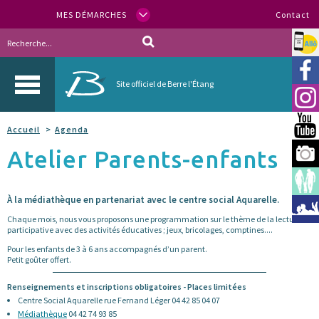
MES DÉMARCHES
Contact
Allo
Vill
Site officiel de Berre l'Étang
Inst
You
Accueil
Agenda
Atelier Parents-enfants
Berr
Espa
À la médiathèque en partenariat avec le centre social Aquarelle.
Méd
Chaque mois, nous vous proposons une programmation sur le thème de la lecture
participative avec des activités éducatives ; jeux, bricolages, comptines....
Pour les enfants de 3 à 6 ans accompagnés d’un parent.
Petit goûter offert.
Renseignements et inscriptions obligatoires - Places limitées
Centre Social Aquarelle rue Fernand Léger 04 42 85 04 07
Médiathèque
04 42 74 93 85