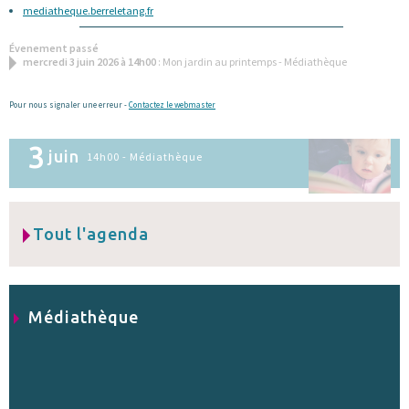
mediatheque.berreletang.fr
Évenement passé
mercredi 3 juin 2026 à 14h00
: Mon jardin au printemps - Médiathèque
Pour nous signaler une erreur -
Contactez le webmaster
3
juin
14h00 - Médiathèque
Tout l'agenda
Médiathèque