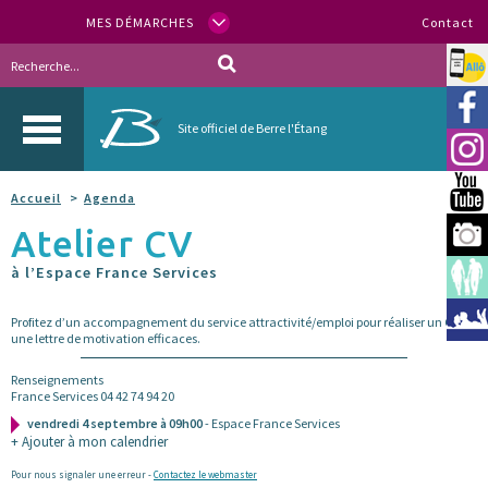
MES DÉMARCHES
Contact
Allo
Vill
Site officiel de Berre l'Étang
Inst
You
Accueil
Agenda
Atelier CV
Berr
à l’Espace France Services
Espa
Méd
Profitez d’un accompagnement du service attractivité/emploi pour réaliser un CV et
une lettre de motivation efficaces.
Renseignements
France Services 04 42 74 94 20
vendredi 4 septembre à 09h00
- Espace France Services
+ Ajouter à mon calendrier
Pour nous signaler une erreur -
Contactez le webmaster