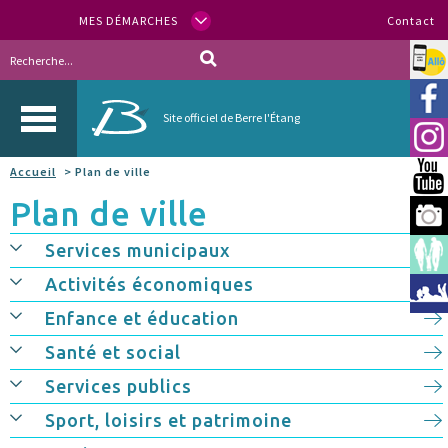
MES DÉMARCHES
Contact
Allo
Vill
Site officiel de Berre l'Étang
Inst
Accueil
> Plan de ville
You
Plan de ville
Berr
Services municipaux
Espa
Activités économiques
Méd
Enfance et éducation
Santé et social
Services publics
Sport, loisirs et patrimoine