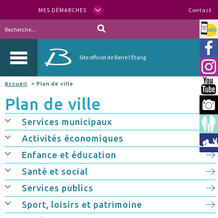
MES DÉMARCHES
Contact
Allo
Vill
Site officiel de Berre l'Étang
Inst
Accueil
> Plan de ville
You
Plan de ville
Berr
Services municipaux
Espa
Activités économiques
Méd
Enfance et éducation
Santé et social
Services publics
Sport, loisirs et patrimoine