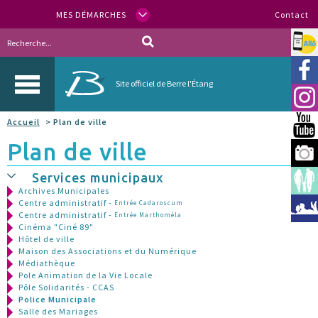
MES DÉMARCHES
Contact
Allo
Vill
Site officiel de Berre l'Étang
Inst
Accueil
> Plan de ville
You
Plan de ville
Berr
Services municipaux
Espa
Archives Municipales
Centre administratif -
Entrée Cadaroscum
Méd
Centre administratif -
Entrée Marthoméla
Cinéma "Ciné 89"
Hôtel de ville
Maison des Associations et du Numérique
Médiathèque
Pole Animation de la Vie Locale
Pôle Solidarités - CCAS
Police Municipale
Salle des Mariages