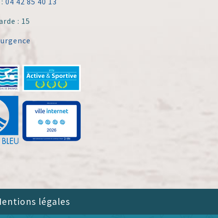
 :
04 42 85 40 13
arde : 15
'urgence
entions légales