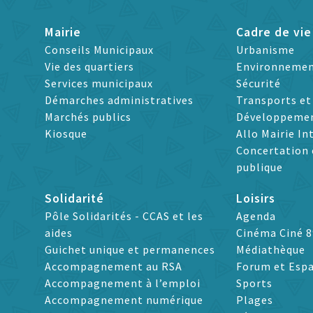
Mairie
Cadre de vie
Conseils Municipaux
Urbanisme
Vie des quartiers
Environneme
Services municipaux
Sécurité
Démarches administratives
Transports e
Marchés publics
Développeme
Kiosque
Allo Mairie In
Concertation 
publique
Solidarité
Loisirs
Pôle Solidarités - CCAS et les
Agenda
aides
Cinéma Ciné 8
Guichet unique et permanences
Médiathèque
Accompagnement au RSA
Forum et Espa
Accompagnement à l’emploi
Sports
Accompagnement numérique
Plages