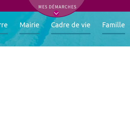
t
MES DÉMARCHES
rre
Mairie
Cadre de vie
Famille