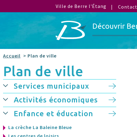
Ville de Berre l'Étang
Contac
Découvrir Be
Accueil
> Plan de ville
Plan de ville
Services municipaux
Activités économiques
Enfance et éducation
La crèche La Baleine Bleue
Les centres de loisirs