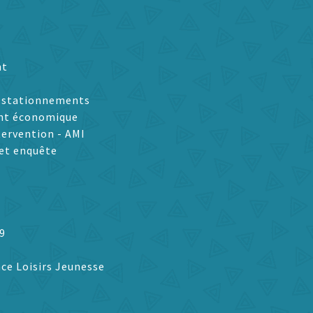
nt
t stationnements
nt économique
tervention - AMI
et enquête
9
ce Loisirs Jeunesse