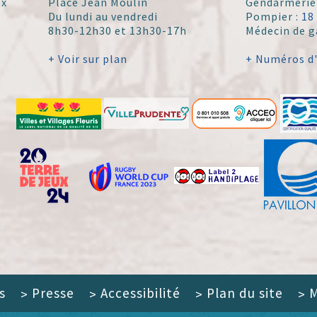
ex
Place Jean Moulin
Gendarmerie
Du lundi au vendredi
Pompier :
18
8h30-12h30 et 13h30-17h
Médecin de g
+ Voir sur plan
+ Numéros d
s
Presse
Accessibilité
Plan du site
M
>
>
>
>