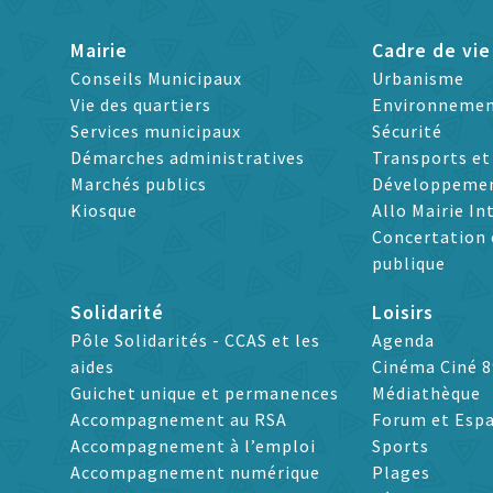
Mairie
Cadre de vie
Conseils Municipaux
Urbanisme
Vie des quartiers
Environneme
Services municipaux
Sécurité
Démarches administratives
Transports e
Marchés publics
Développeme
Kiosque
Allo Mairie In
Concertation 
publique
Solidarité
Loisirs
Pôle Solidarités - CCAS et les
Agenda
aides
Cinéma Ciné 8
Guichet unique et permanences
Médiathèque
Accompagnement au RSA
Forum et Espa
Accompagnement à l’emploi
Sports
Accompagnement numérique
Plages