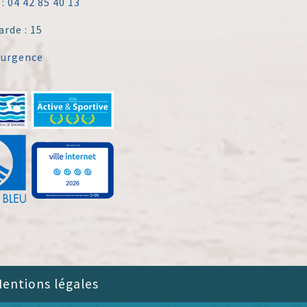
 :
04 42 85 40 13
arde : 15
'urgence
entions légales