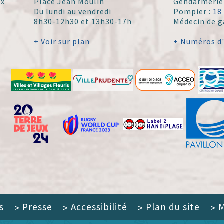
ex
Place Jean Moulin
Gendarmerie
Du lundi au vendredi
Pompier :
18
8h30-12h30 et 13h30-17h
Médecin de g
+ Voir sur plan
+ Numéros d
s
Presse
Accessibilité
Plan du site
M
>
>
>
>