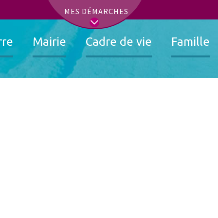
t
MES DÉMARCHES
rre
Mairie
Cadre de vie
Famille