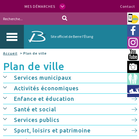
MES DÉMARCHES
Contact
Allo
Vill
Site officiel de Berre l'Étang
Inst
Accueil
> Plan de ville
You
Plan de ville
Berr
Services municipaux
Espa
Activités économiques
Méd
Enfance et éducation
Santé et social
Services publics
Sport, loisirs et patrimoine