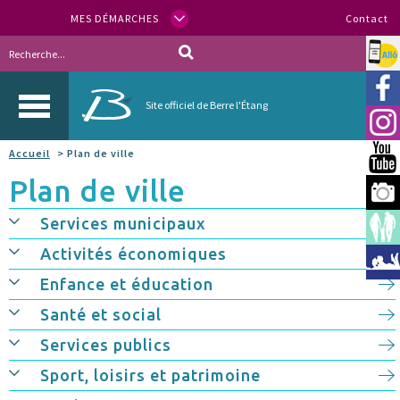
MES DÉMARCHES
Contact
Allo
Vill
Site officiel de Berre l'Étang
Inst
Accueil
> Plan de ville
You
Plan de ville
Berr
Services municipaux
Espa
Activités économiques
Méd
Enfance et éducation
Santé et social
Services publics
Sport, loisirs et patrimoine